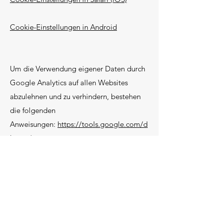
Cookie-Einstellungen in Android
Um die Verwendung eigener Daten durch
Google Analytics auf allen Websites
abzulehnen und zu verhindern, bestehen
die folgenden
Anweisungen:
https://tools.google.com/d
lpage/gaoptout.
Wir können diese Cookie-Richtlinie
aktualisieren. Wir bitten Nutzer, diese
Seite regelmäßig aufzurufen, um sich über
den aktuellen Stand in Bezug auf die
Verwendung von Cookies auf dem